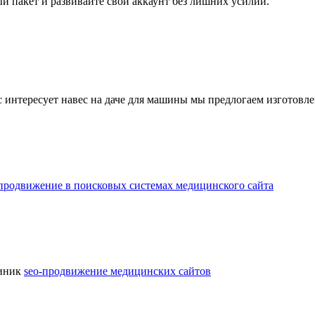
 пакет и развивайте свой аккаунт без лишних усилий.
с интересует навес на даче для машины мы предлогаем изготовл
продвижение в поисковых системах медицинского сайта
линик
seo-продвижение медицинских сайтов