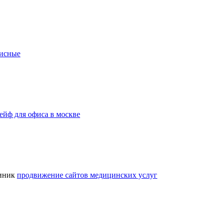
исные
ейф для офиса в москве
линик
продвижение сайтов медицинских услуг